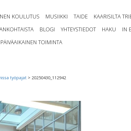
INEN KOULUTUS
MUSIIKKI
TAIDE
KAARISILTA TR
JANKOHTAISTA
BLOGI
YHTEYSTIEDOT
HAKU
IN 
PÄIVÄAIKAINEN TOIMINTA
issa työpajat
>
20250430_112942