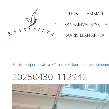
Siirry
sisältöön
ETUSIVU
AMMATILL
<
KANSAINVÄLISYYS
A
KAARISILLAN ARKEA
Etusivu
>
Ajankohtaista
>
Taide
>
Kaikuu – suomea Ateneum
20250430_112942