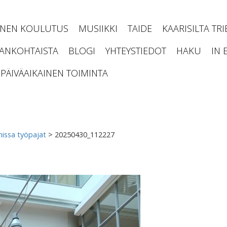
INEN KOULUTUS
MUSIIKKI
TAIDE
KAARISILTA TR
JANKOHTAISTA
BLOGI
YHTEYSTIEDOT
HAKU
IN 
PÄIVÄAIKAINEN TOIMINTA
issa työpajat
>
20250430_112227