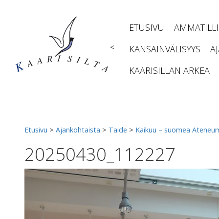
Siirry
sisältöön
ETUSIVU
AMMATILL
<
KANSAINVÄLISYYS
A
KAARISILLAN ARKEA
Etusivu
>
Ajankohtaista
>
Taide
>
Kaikuu – suomea Ateneum
20250430_112227