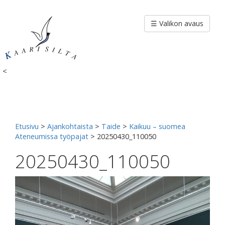
Siirry
sisältöön
☰ Valikon avaus
<
Etusivu
>
Ajankohtaista
>
Taide
>
Kaikuu – suomea
Ateneumissa työpajat
>
20250430_110050
20250430_110050