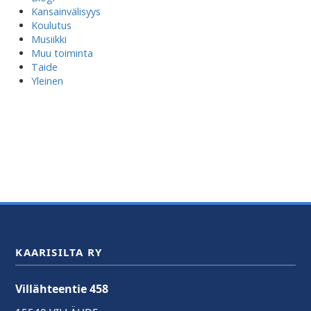
Kansainvälisyys
Koulutus
Musiikki
Muu toiminta
Taide
Yleinen
KAARISILTA RY
Villähteentie 458