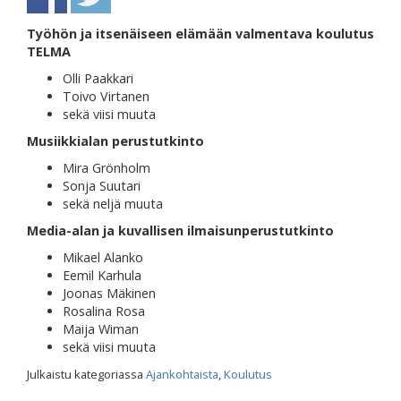
Työhön ja itsenäiseen elämään valmentava koulutus
TELMA
Olli Paakkari
Toivo Virtanen
sekä viisi muuta
Musiikkialan perustutkinto
Mira Grönholm
Sonja Suutari
sekä neljä muuta
Media-alan ja kuvallisen ilmaisunperustutkinto
Mikael Alanko
Eemil Karhula
Joonas Mäkinen
Rosalina Rosa
Maija Wiman
sekä viisi muuta
Julkaistu kategoriassa
Ajankohtaista
,
Koulutus