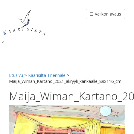
Siirry
sisältöön
☰ Valikon avaus
<
Etusivu
>
Kaarisilta Triennale
>
Maija_Wiman_Kartano_2021_akryyli_kankaalle_89x116_cm
Maija_Wiman_Kartano_20