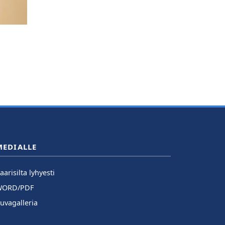
MEDIALLE
aarisilta lyhyesti
WORD/PDF
uvagalleria