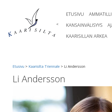
Siirry
sisältöön
ETUSIVU
AMMATILL
<
KANSAINVÄLISYYS
A
KAARISILLAN ARKEA
Etusivu
>
Kaarisilta Triennale
>
Li Andersson
Li Andersson