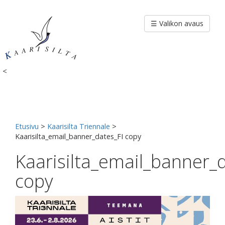
Siirry
sisältöön
☰ Valikon avaus
<
Etusivu
>
Kaarisilta Triennale
>
Kaarisilta_email_banner_dates_FI copy
Kaarisilta_email_banner_
copy