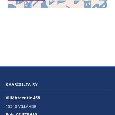
KAARISILTA RY
Villähteentie 458
15540 VILLÄHDE
Puh. 03-876 610