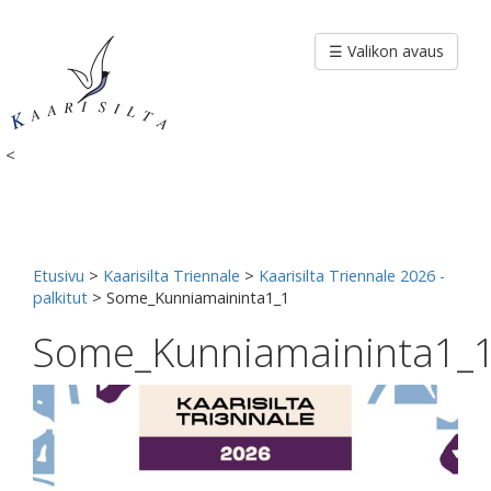
Siirry
sisältöön
☰ Valikon avaus
<
Etusivu
>
Kaarisilta Triennale
>
Kaarisilta Triennale 2026 -
palkitut
>
Some_Kunniamaininta1_1
Some_Kunniamaininta1_