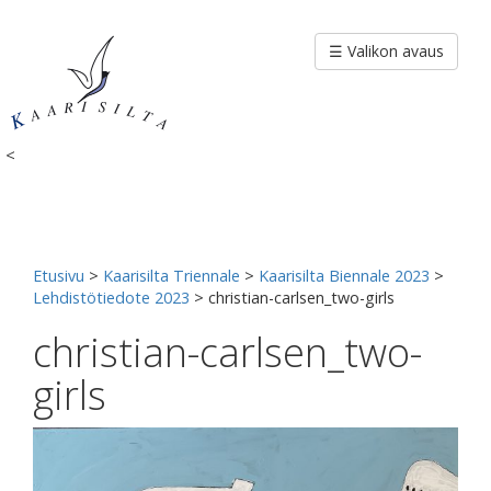
Siirry
sisältöön
☰ Valikon avaus
<
Etusivu
>
Kaarisilta Triennale
>
Kaarisilta Biennale 2023
>
Lehdistötiedote 2023
>
christian-carlsen_two-girls
christian-carlsen_two-
girls