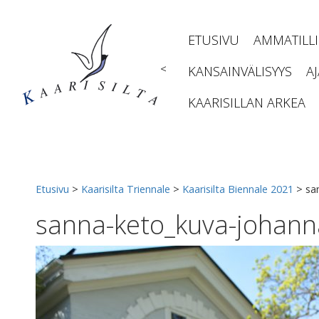
Siirry
sisältöön
ETUSIVU
AMMATILL
<
KANSAINVÄLISYYS
A
KAARISILLAN ARKEA
Etusivu
>
Kaarisilta Triennale
>
Kaarisilta Biennale 2021
>
sa
sanna-keto_kuva-johann