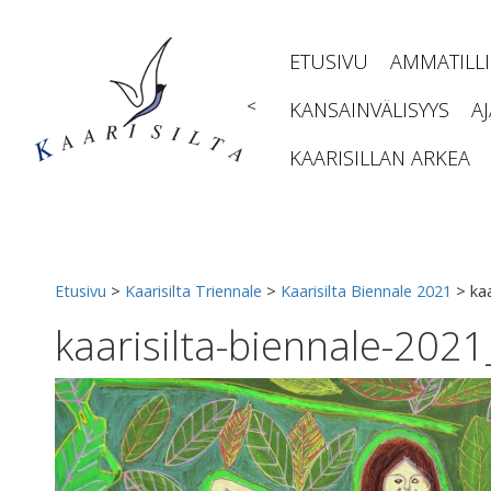
Siirry
sisältöön
ETUSIVU
AMMATILL
<
KANSAINVÄLISYYS
A
KAARISILLAN ARKEA
Etusivu
>
Kaarisilta Triennale
>
Kaarisilta Biennale 2021
>
ka
kaarisilta-biennale-2021