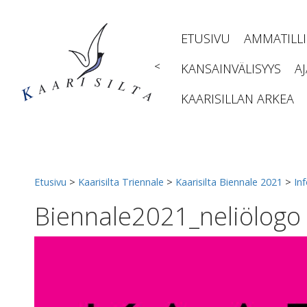
Siirry
sisältöön
ETUSIVU
AMMATILL
<
KANSAINVÄLISYYS
A
KAARISILLAN ARKEA
Etusivu
>
Kaarisilta Triennale
>
Kaarisilta Biennale 2021
>
In
Biennale2021_neliölogo