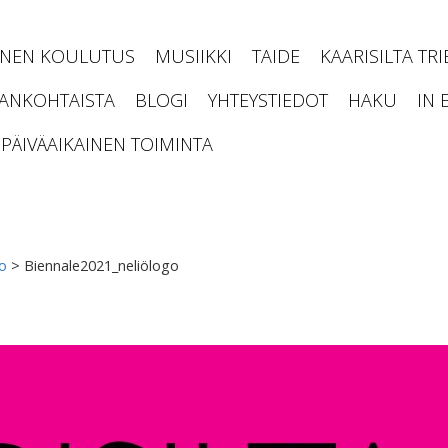
INEN KOULUTUS
MUSIIKKI
TAIDE
KAARISILTA TR
JANKOHTAISTA
BLOGI
YHTEYSTIEDOT
HAKU
IN 
PÄIVÄAIKAINEN TOIMINTA
fo
>
Biennale2021_neliölogo