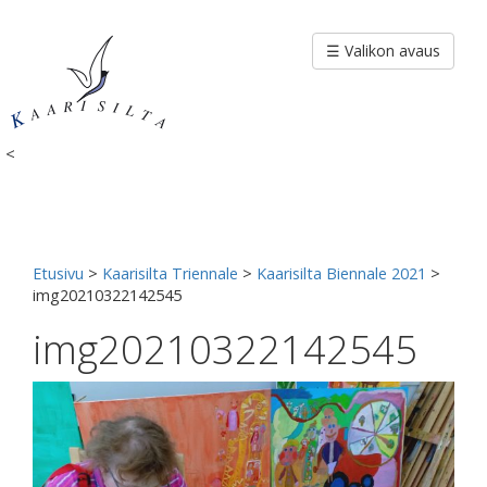
Siirry
sisältöön
☰ Valikon avaus
<
Etusivu
>
Kaarisilta Triennale
>
Kaarisilta Biennale 2021
>
img20210322142545
img20210322142545