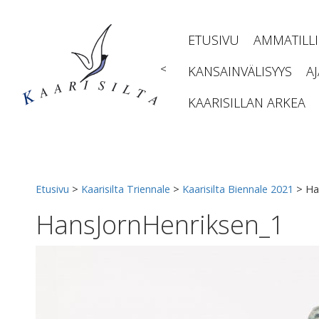
Siirry
sisältöön
ETUSIVU
AMMATILL
<
KANSAINVÄLISYYS
A
KAARISILLAN ARKEA
Etusivu
>
Kaarisilta Triennale
>
Kaarisilta Biennale 2021
>
Ha
HansJornHenriksen_1