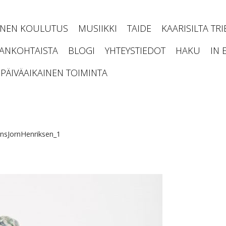
INEN KOULUTUS
MUSIIKKI
TAIDE
KAARISILTA TR
JANKOHTAISTA
BLOGI
YHTEYSTIEDOT
HAKU
IN 
PÄIVÄAIKAINEN TOIMINTA
nsJornHenriksen_1