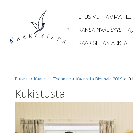
Siirry
sisältöön
ETUSIVU
AMMATILL
<
KANSAINVÄLISYYS
A
KAARISILLAN ARKEA
Etusivu
>
Kaarisilta Triennale
>
Kaarisilta Biennale 2019
>
Ku
Kukistusta