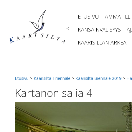
Siirry
sisältöön
ETUSIVU
AMMATILL
<
KANSAINVÄLISYYS
A
KAARISILLAN ARKEA
Etusivu
>
Kaarisilta Triennale
>
Kaarisilta Biennale 2019
>
Ha
Kartanon salia 4