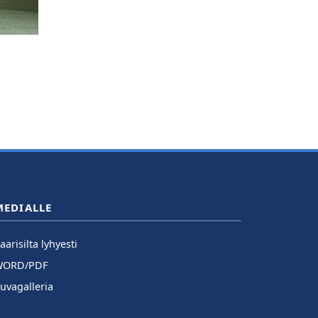
MEDIALLE
aarisilta lyhyesti
WORD/PDF
uvagalleria