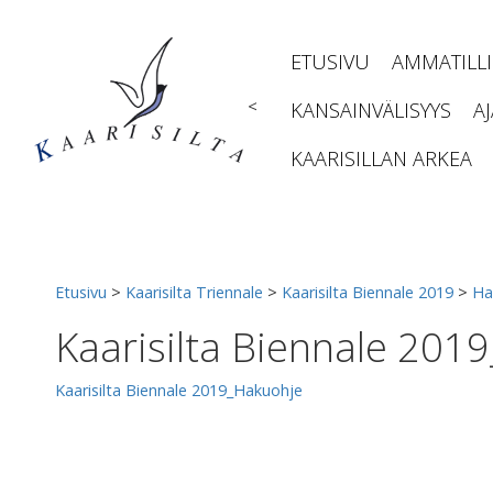
Siirry
sisältöön
ETUSIVU
AMMATILL
<
KANSAINVÄLISYYS
A
KAARISILLAN ARKEA
Etusivu
>
Kaarisilta Triennale
>
Kaarisilta Biennale 2019
>
Ha
Kaarisilta Biennale 201
Kaarisilta Biennale 2019_Hakuohje