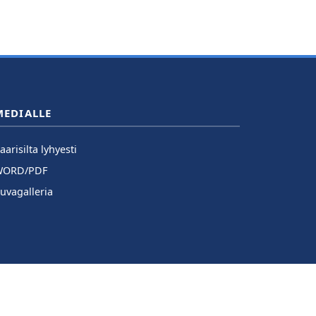
MEDIALLE
aarisilta lyhyesti
WORD/PDF
uvagalleria