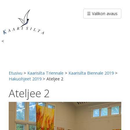
Siirry
sisältöön
☰ Valikon avaus
<
Etusivu
>
Kaarisilta Triennale
>
Kaarisilta Biennale 2019
>
Hakuohjeet 2019
>
Ateljee 2
Ateljee 2