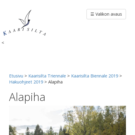
Siirry
sisältöön
☰ Valikon avaus
<
Etusivu
>
Kaarisilta Triennale
>
Kaarisilta Biennale 2019
>
Hakuohjeet 2019
>
Alapiha
Alapiha