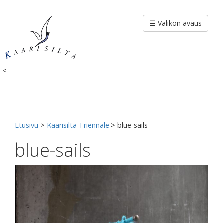
Siirry
sisältöön
☰ Valikon avaus
<
Etusivu
>
Kaarisilta Triennale
>
blue-sails
blue-sails