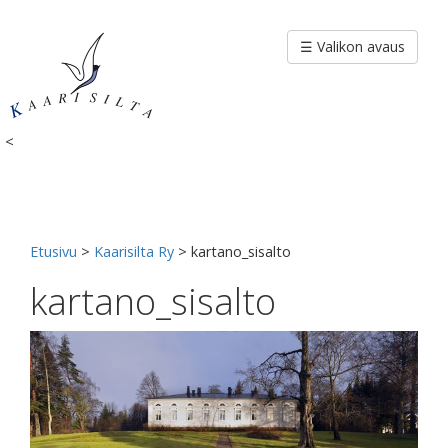
Siirry
sisältöön
☰ Valikon avaus
<
Etusivu
>
Kaarisilta Ry
>
kartano_sisalto
kartano_sisalto