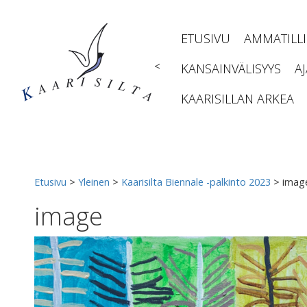
Siirry
sisältöön
ETUSIVU
AMMATILL
<
KANSAINVÄLISYYS
A
KAARISILLAN ARKEA
Etusivu
>
Yleinen
>
Kaarisilta Biennale -palkinto 2023
>
imag
image