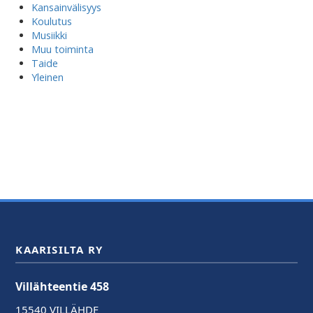
Kansainvälisyys
Koulutus
Musiikki
Muu toiminta
Taide
Yleinen
KAARISILTA RY
Villähteentie 458
15540 VILLÄHDE