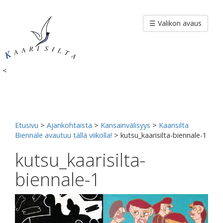
Siirry
sisältöön
☰ Valikon avaus
<
Etusivu
>
Ajankohtaista
>
Kansainvälisyys
>
Kaarisilta
Biennale avautuu tällä viikolla!
>
kutsu_kaarisilta-biennale-1
kutsu_kaarisilta-
biennale-1