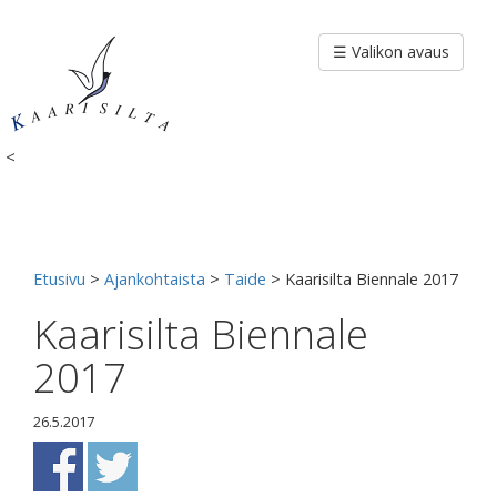
Siirry
sisältöön
☰ Valikon avaus
<
Etusivu
>
Ajankohtaista
>
Taide
>
Kaarisilta Biennale 2017
Kaarisilta Biennale
2017
26.5.2017