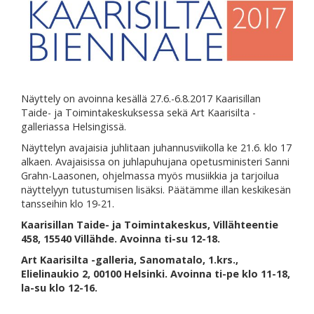
Näyttely on avoinna kesällä 27.6.-6.8.2017 Kaarisillan
Taide- ja Toimintakeskuksessa sekä Art Kaarisilta -
galleriassa Helsingissä.
Näyttelyn avajaisia juhlitaan juhannusviikolla ke 21.6. klo 17
alkaen. Avajaisissa on juhlapuhujana opetusministeri Sanni
Grahn-Laasonen, ohjelmassa myös musiikkia ja tarjoilua
näyttelyyn tutustumisen lisäksi. Päätämme illan keskikesän
tansseihin klo 19-21.
Kaarisillan Taide- ja Toimintakeskus, Villähteentie
458, 15540 Villähde.
Avoinna ti-su 12-18.
Art Kaarisilta -galleria, Sanomatalo, 1.krs.,
Elielinaukio 2, 00100 Helsinki. Avoinna ti-pe klo 11-18,
la-su klo 12-16.