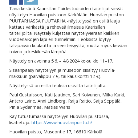
Tänä kesänä Kaarisillan Taidestudioiden taiteilijat vievät
näyttelyn Huovilan puistoon Kärkölään. Huovilan puiston
PUUTARHASSA PUUTARHA -näyttelyssä on esillä laaja
kattaus värikästä ja rehevää ilmaisua Kaarisillan
taiteilijoilta. Näyttely kuljettaa näyttelyvieraan kaikkien
vuodenaikojen läpi eri tunnelmiin. Teoksista löytyy
talvipäivän kuulautta ja seesteisyyttä, mutta myös kevään
toivoa ja keskikesän lämpöä.
Näyttely on avoinna 5.6. – 4.8.2024 ke-su klo 11–17.
Sisäänpääsy näyttelyyn ja museoon sisältyy Huovila-
maksuun (päivälippu 7 €, tai kausikortti 12 €).
Näyttelyssä on esillä teoksia usealta taiteilijalta:
Paul Gustafsson, Kati Jaatinen, Sari Koivunen, Miika Kurki,
Antero Laine, Anni Lindberg, Raija Raitio, Saija Seppälä,
Pinja Sydänmaa, Matias Waris
Käy tutustumassa näyttelyyn Huovilan puistossa,
lisätietoja:
https://www.huovilanpuisto.fi/
Huovilan puisto, Museontie 17, 16610 Kärkölä