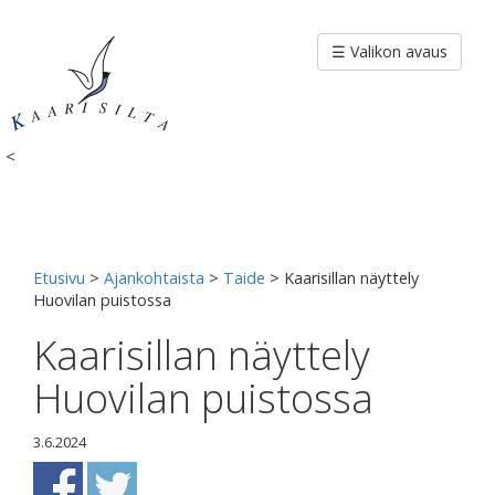
Siirry
sisältöön
☰ Valikon avaus
<
Etusivu
>
Ajankohtaista
>
Taide
>
Kaarisillan näyttely
Huovilan puistossa
Kaarisillan näyttely
Huovilan puistossa
3.6.2024