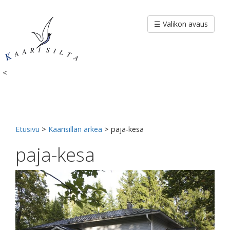
Siirry
sisältöön
☰ Valikon avaus
<
Etusivu
>
Kaarisillan arkea
>
paja-kesa
paja-kesa