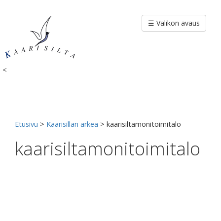
Siirry
sisältöön
☰ Valikon avaus
<
Etusivu
>
Kaarisillan arkea
>
kaarisiltamonitoimitalo
kaarisiltamonitoimitalo