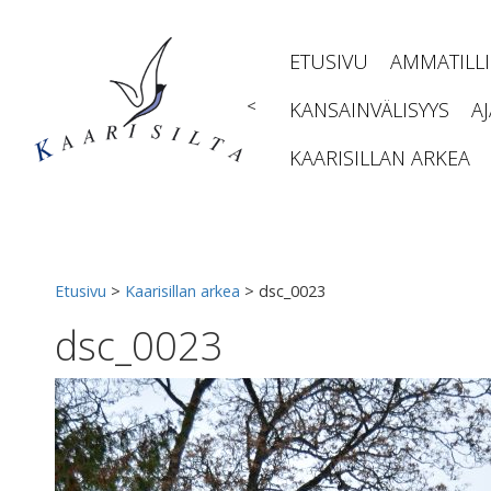
Siirry
sisältöön
ETUSIVU
AMMATILL
<
KANSAINVÄLISYYS
A
KAARISILLAN ARKEA
Etusivu
>
Kaarisillan arkea
>
dsc_0023
dsc_0023