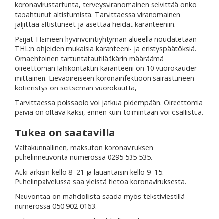
koronavirustartunta, terveysviranomainen selvittää onko
tapahtunut altistumista. Tarvittaessa viranomainen
jäljittää altistuneet ja asettaa heidät karanteeniin.
Päijät-Hämeen hyvinvointiyhtymän alueella noudatetaan
THL:n ohjeiden mukaisia karanteeni- ja eristyspäätöksiä.
Omaehtoinen tartuntatautilääkärin määräämä
oireettoman lähikontaktin karanteeni on 10 vuorokauden
mittainen. Lieväoireiseen koronainfektioon sairastuneen
kotieristys on seitsemän vuorokautta,
Tarvittaessa poissaolo voi jatkua pidempään. Oireettomia
päiviä on oltava kaksi, ennen kuin toimintaan voi osallistua.
Tukea on saatavilla
Valtakunnallinen, maksuton koronaviruksen
puhelinneuvonta numerossa 0295 535 535.
Auki arkisin kello 8–21 ja lauantaisin kello 9–15.
Puhelinpalvelussa saa yleistä tietoa koronaviruksesta.
Neuvontaa on mahdollista saada myös tekstiviestillä
numerossa 050 902 0163.