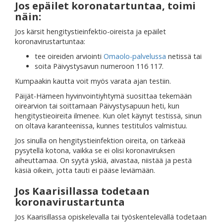
Jos epäilet koronatartuntaa, toimi
näin:
Jos kärsit hengitystieinfektio-oireista ja epäilet
koronavirustartuntaa:
tee oireiden arviointi
Omaolo-palvelussa
netissä tai
soita Päivystysavun numeroon 116 117.
Kumpaakin kautta voit myös varata ajan testiin.
Päijät-Hämeen hyvinvointiyhtymä suosittaa tekemään
oirearvion tai soittamaan Päivystysapuun heti, kun
hengitystieoireita ilmenee. Kun olet käynyt testissä, sinun
on oltava karanteenissa, kunnes testitulos valmistuu.
Jos sinulla on hengitystieinfektion oireita, on tärkeää
pysytellä kotona, vaikka se ei olisi koronaviruksen
aiheuttamaa. On syytä yskiä, aivastaa, niistää ja pestä
käsiä oikein, jotta tauti ei pääse leviämään.
Jos Kaarisillassa todetaan
koronavirustartunta
Jos Kaarisillassa opiskelevalla tai työskentelevällä todetaan