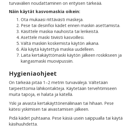
turvavälien noudattaminen on erityisen tärkeää.
Näin käytät kasvomaskia oikein:
Ota mukaasi riittävästi maskeja.
Pese tai desinfioi kädet ennen maskin asettamista.
Käsittele maskia nauhoista tai lenkeistä.
Asettele maski tiiviisti kasvoillesi.
Vältä maskiin koskemista käytön aikana.
Älä käytä käytettyä maskia uudelleen.
Laita kertakäyttömaski käytön jälkeen roskikseen ja
kangasmaski muovipussiin.
Hygieniaohjeet
On tärkeää pitää 1–2 metrin turvavälejä. Vältetään
tarpeettomia lähikontakteja. Käytetään tervehtimiseen
muita tapoja, ei halata ja kätellä.
Yski ja aivasta kertakäyttönenäliinaan tai hihaan. Pese
kätesi yskimisen tai aivastamisen jälkeen.
Pidä kädet puhtaana. Pese käsiä usein saippualla tai käytä
käsihuuhdetta.