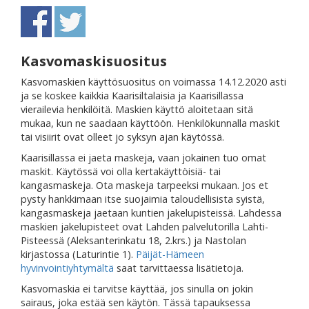
Kasvomaskisuositus
Kasvomaskien käyttösuositus on voimassa 14.12.2020 asti
ja se koskee kaikkia Kaarisiltalaisia ja Kaarisillassa
vierailevia henkilöitä. Maskien käyttö aloitetaan sitä
mukaa, kun ne saadaan käyttöön. Henkilökunnalla maskit
tai visiirit ovat olleet jo syksyn ajan käytössä.
Kaarisillassa ei jaeta maskeja, vaan jokainen tuo omat
maskit. Käytössä voi olla kertakäyttöisiä- tai
kangasmaskeja. Ota maskeja tarpeeksi mukaan. Jos et
pysty hankkimaan itse suojaimia taloudellisista syistä,
kangasmaskeja jaetaan kuntien jakelupisteissä. Lahdessa
maskien jakelupisteet ovat Lahden palvelutorilla Lahti-
Pisteessä (Aleksanterinkatu 18, 2.krs.) ja Nastolan
kirjastossa (Laturintie 1).
Päijät-Hämeen
hyvinvointiyhtymältä
saat tarvittaessa lisätietoja.
Kasvomaskia ei tarvitse käyttää, jos sinulla on jokin
sairaus, joka estää sen käytön. Tässä tapauksessa