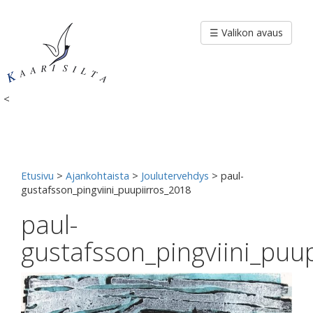
Siirry
sisältöön
☰ Valikon avaus
<
Etusivu
>
Ajankohtaista
>
Joulutervehdys
>
paul-
gustafsson_pingviini_puupiirros_2018
paul-
gustafsson_pingviini_puu