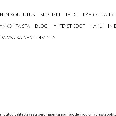
INEN KOULUTUS
MUSIIKKI
TAIDE
KAARISILTA TR
JANKOHTAISTA
BLOGI
YHTEYSTIEDOT
HAKU
IN 
PÄIVÄAIKAINEN TOIMINTA
lta joutuu valitettavasti perumaan tämän vuoden joulumyyjäistapah