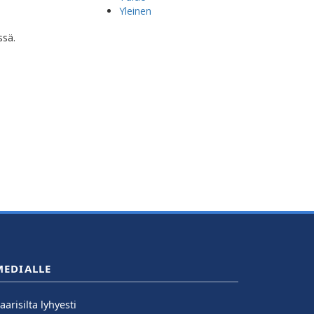
Yleinen
ssä.
MEDIALLE
aarisilta lyhyesti