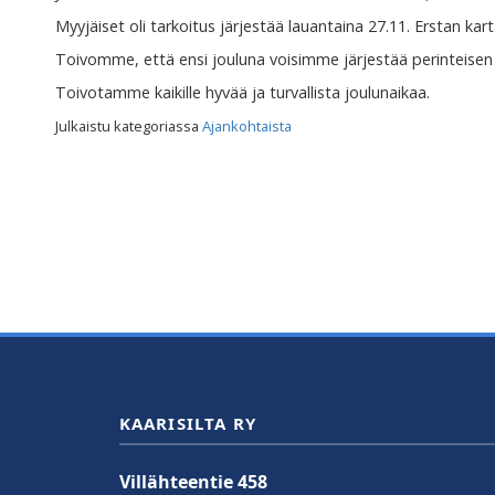
Myyjäiset oli tarkoitus järjestää lauantaina 27.11. Erstan ka
Toivomme, että ensi jouluna voisimme järjestää perinteis
Toivotamme kaikille hyvää ja turvallista joulunaikaa.
Julkaistu kategoriassa
Ajankohtaista
KAARISILTA RY
Villähteentie 458