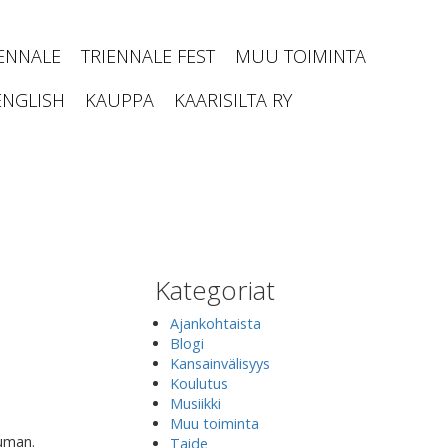
IENNALE
TRIENNALE FEST
MUU TOIMINTA
ENGLISH
KAUPPA
KAARISILTA RY
Kategoriat
Ajankohtaista
Blogi
Kansainvälisyys
Koulutus
Musiikki
Muu toiminta
tuman.
Taide