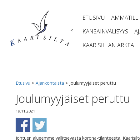
Siirry
sisältöön
ETUSIVU
AMMATILL
<
KANSAINVÄLISYYS
A
KAARISILLAN ARKEA
Etusivu
>
Ajankohtaista
>
Joulumyyjäiset peruttu
Joulumyyjäiset peruttu
19.11.2021
Johtuen alueemme vallitsevasta korona-tilanteesta, Kaarisi