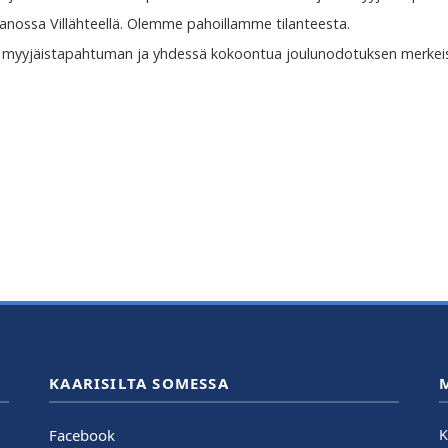
rtanossa Villähteellä. Olemme pahoillamme tilanteesta.
en myyjäistapahtuman ja yhdessä kokoontua joulunodotuksen merkei
KAARISILTA SOMESSA
Facebook
K