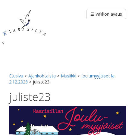
Siirry
sisältöön
☰ Valikon avaus
<
Etusivu
>
Ajankohtaista
>
Musiikki
>
Joulumyyjäiset la
2.12.2023
>
juliste23
juliste23