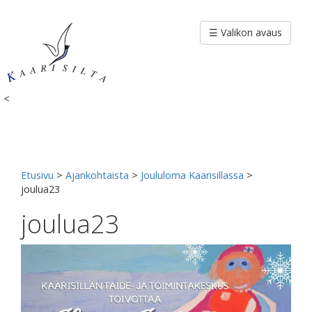
Siirry
sisältöön
☰ Valikon avaus
<
Etusivu
>
Ajankohtaista
>
Joululoma Kaarisillassa
>
joulua23
joulua23