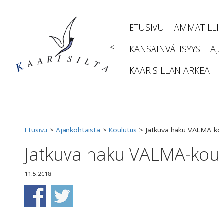
Siirry
sisältöön
ETUSIVU
AMMATILL
<
KANSAINVÄLISYYS
A
KAARISILLAN ARKEA
Etusivu
>
Ajankohtaista
>
Koulutus
>
Jatkuva haku VALMA-k
Jatkuva haku VALMA-kou
11.5.2018