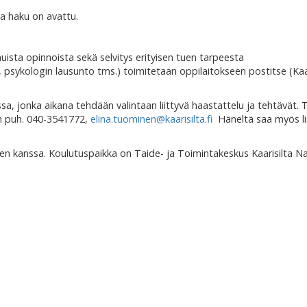
a haku on avattu.
uista opinnoista sekä selvitys erityisen tuen tarpeesta
KS, psykologin lausunto tms.) toimitetaan oppilaitokseen postitse (Kaar
a, jonka aikana tehdään valintaan liittyvä haastattelu ja tehtävät. 
en puh. 040-3541772,
elina.tuominen@kaarisilta.fi
Häneltä saa myös li
en kanssa. Koulutuspaikka on Taide- ja Toimintakeskus Kaarisilta N