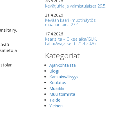
28.5.2026
Kevätjuhla ja valmistujaiset 29.5.
21.4.2026
Kevään kaari -muotinäytös
maanantaina 27.4.
isilta ry,
17.4.2026
Kaarisilta – Oikea aika/GUK,
Lahti/Avajaiset ti 21.4.2026
Tästä
sätietoja
Kategoriat
astolan
Ajankohtaista
Blogi
Kansainvälisyys
Koulutus
Musiikki
Muu toiminta
Taide
Yleinen