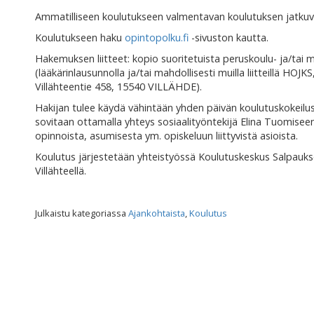
Ammatilliseen koulutukseen valmentavan koulutuksen jatkuv
Koulutukseen haku
opintopolku.fi
-sivuston kautta.
Hakemuksen liitteet: kopio suoritetuista peruskoulu- ja/tai m
(lääkärinlausunnolla ja/tai mahdollisesti muilla liitteillä HOJ
Villähteentie 458, 15540 VILLÄHDE).
Hakijan tulee käydä vähintään yhden päivän koulutuskokeiluss
sovitaan ottamalla yhteys sosiaalityöntekijä Elina Tuomise
opinnoista, asumisesta ym. opiskeluun liittyvistä asioista.
Koulutus järjestetään yhteistyössä Koulutuskeskus Salpauks
Villähteellä.
Julkaistu kategoriassa
Ajankohtaista
,
Koulutus