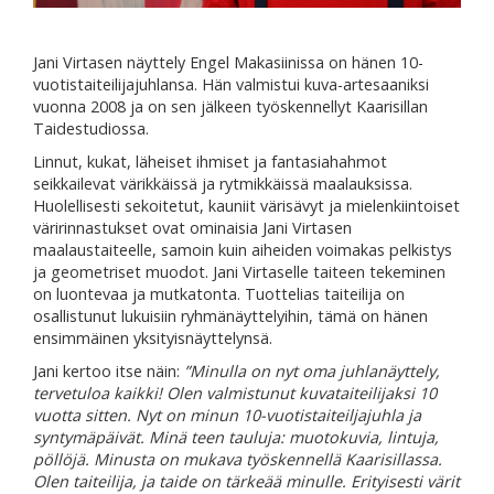
Jani Virtasen näyttely Engel Makasiinissa on hänen 10-
vuotistaiteilijajuhlansa. Hän valmistui kuva-artesaaniksi
vuonna 2008 ja on sen jälkeen työskennellyt Kaarisillan
Taidestudiossa.
Linnut, kukat, läheiset ihmiset ja fantasiahahmot
seikkailevat värikkäissä ja rytmikkäissä maalauksissa.
Huolellisesti sekoitetut, kauniit värisävyt ja mielenkiintoiset
väririnnastukset ovat ominaisia Jani Virtasen
maalaustaiteelle, samoin kuin aiheiden voimakas pelkistys
ja geometriset muodot. Jani Virtaselle taiteen tekeminen
on luontevaa ja mutkatonta. Tuottelias taiteilija on
osallistunut lukuisiin ryhmänäyttelyihin, tämä on hänen
ensimmäinen yksityisnäyttelynsä.
Jani kertoo itse näin:
”Minulla on nyt oma juhlanäyttely,
tervetuloa kaikki! Olen valmistunut kuvataiteilijaksi 10
vuotta sitten. Nyt on minun 10-vuotistaiteiljajuhla ja
syntymäpäivät. Minä teen tauluja: muotokuvia, lintuja,
pöllöjä. Minusta on mukava työskennellä Kaarisillassa.
Olen taiteilija, ja taide on tärkeää minulle. Erityisesti värit