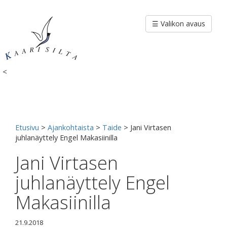
Siirry
sisältöön
☰ Valikon avaus
<
Etusivu
>
Ajankohtaista
>
Taide
>
Jani Virtasen
juhlanäyttely Engel Makasiinilla
Jani Virtasen
juhlanäyttely Engel
Makasiinilla
21.9.2018