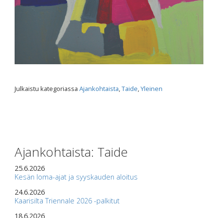
Julkaistu kategoriassa
Ajankohtaista
,
Taide
,
Yleinen
Ajankohtaista: Taide
25.6.2026
Kesän loma-ajat ja syyskauden aloitus
24.6.2026
Kaarisilta Triennale 2026 -palkitut
18.6.2026