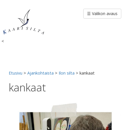
Siirry
sisältöön
☰ Valikon avaus
<
Etusivu
>
Ajankohtaista
>
Ilon silta
>
kankaat
kankaat