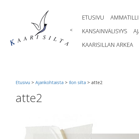
Siirry
sisältöön
ETUSIVU
AMMATILL
<
KANSAINVÄLISYYS
A
KAARISILLAN ARKEA
Etusivu
>
Ajankohtaista
>
Ilon silta
>
atte2
atte2