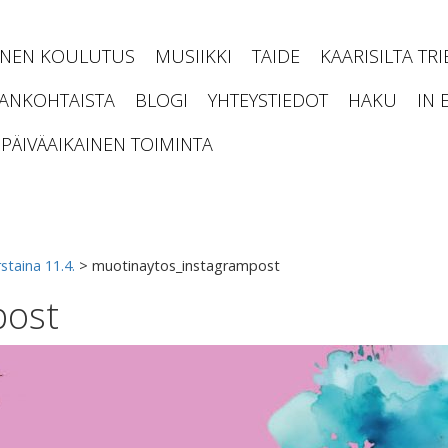
INEN KOULUTUS
MUSIIKKI
TAIDE
KAARISILTA TR
JANKOHTAISTA
BLOGI
YHTEYSTIEDOT
HAKU
IN 
PÄIVÄAIKAINEN TOIMINTA
staina 11.4.
>
muotinaytos_instagrampost
post