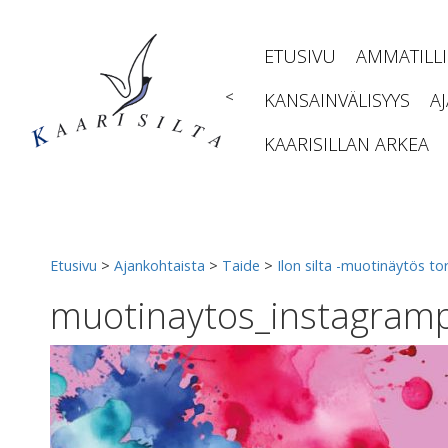
Siirry
sisältöön
ETUSIVU
AMMATILL
<
KANSAINVÄLISYYS
A
KAARISILLAN ARKEA
Etusivu
>
Ajankohtaista
>
Taide
>
Ilon silta -muotinäytös tor
muotinaytos_instagram