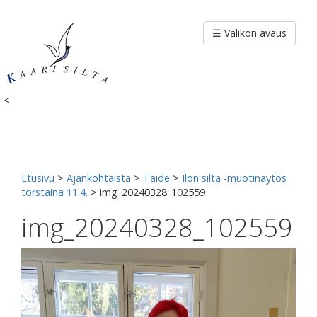
Siirry
sisältöön
☰ Valikon avaus
<
Etusivu
>
Ajankohtaista
>
Taide
>
Ilon silta -muotinäytös
torstaina 11.4.
>
img_20240328_102559
img_20240328_102559