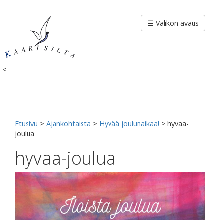
Siirry
sisältöön
☰ Valikon avaus
<
Etusivu
>
Ajankohtaista
>
Hyvää joulunaikaa!
>
hyvaa-
joulua
hyvaa-joulua