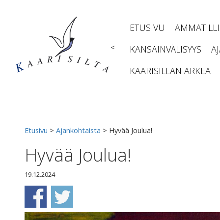
Siirry
sisältöön
ETUSIVU
AMMATILL
<
KANSAINVÄLISYYS
A
KAARISILLAN ARKEA
Etusivu
>
Ajankohtaista
>
Hyvää Joulua!
Hyvää Joulua!
19.12.2024