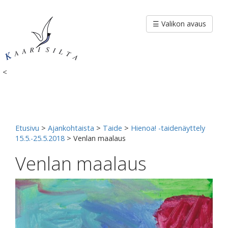
Siirry
sisältöön
☰ Valikon avaus
<
Etusivu
>
Ajankohtaista
>
Taide
>
Hienoa! -taidenäyttely
15.5.-25.5.2018
>
Venlan maalaus
Venlan maalaus