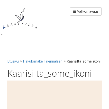
Siirry
sisältöön
☰ Valikon avaus
<
Etusivu
>
Hakulomake Triennaleen
>
Kaarisilta_some_ikoni
Kaarisilta_some_ikoni