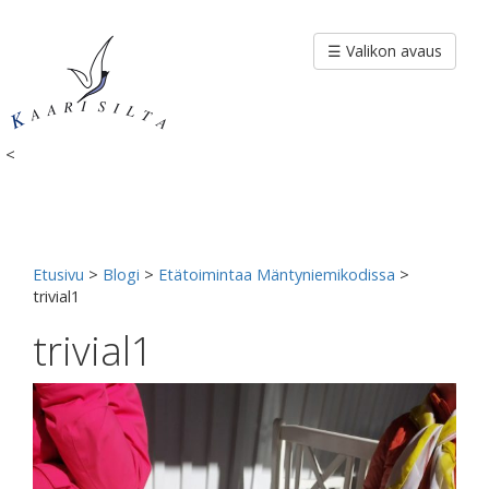
Siirry
sisältöön
☰ Valikon avaus
<
Etusivu
>
Blogi
>
Etätoimintaa Mäntyniemikodissa
>
trivial1
trivial1