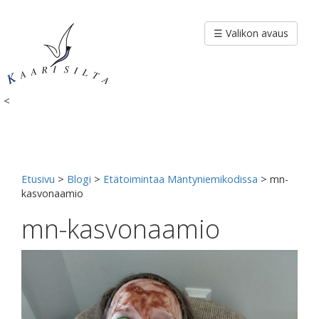
Siirry
sisältöön
☰ Valikon avaus
<
Etusivu
>
Blogi
>
Etätoimintaa Mäntyniemikodissa
>
mn-
kasvonaamio
mn-kasvonaamio