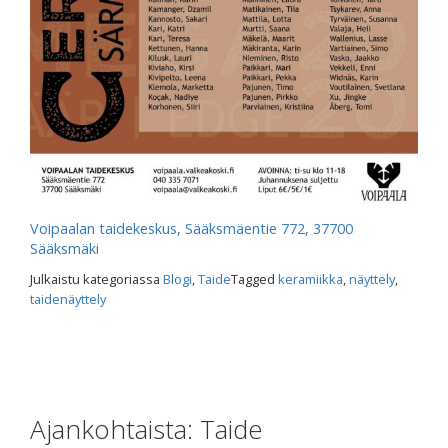
Voipaalan taidekeskus, Sääksmäentie 772, 37700
Sääksmäki
Julkaistu kategoriassa
Blogi
,
Taide
Tagged
keramiikka
,
näyttely
,
taidenäyttely
Ajankohtaista: Taide