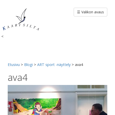
Siirry
sisältöön
☰ Valikon avaus
<
Etusivu
>
Blogi
>
ART sport -näyttely
>
ava4
ava4