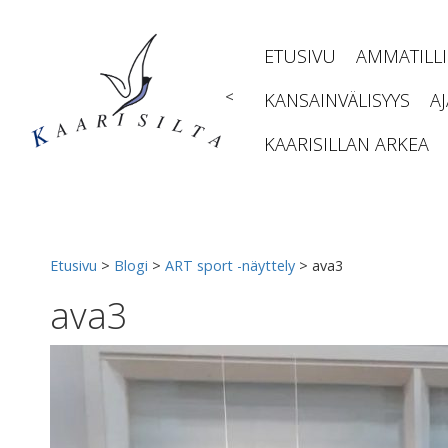
Siirry
sisältöön
ETUSIVU
AMMATILL
<
KANSAINVÄLISYYS
A
KAARISILLAN ARKEA
Etusivu
>
Blogi
>
ART sport -näyttely
>
ava3
ava3