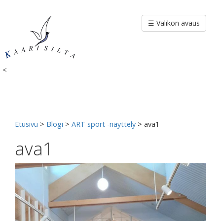
Siirry
sisältöön
☰ Valikon avaus
<
Etusivu
>
Blogi
>
ART sport -näyttely
>
ava1
ava1